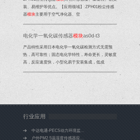
装、易维护等优点。【应用领域】:ZPH01粉尘传感
器
模块
主要用于空气净化器、空
电化学一氧化碳传感器
模块
as0d-t3
产品特性采用日本电化学一氧化碳检测方式无需预
热，高可靠性；固态电化学特性，寿命更长，灵敏度
高，反应速度快，小型化易于安装集成，低成
行业应用
中达电通-PECS动力环境监...
户外PM2.5温湿度传感器应...